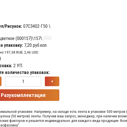
ул/Рисунок:
07С3402-Г50 \
цветное (000157)\157\
а упаковку:
7,20 руб.коп.
о:197,58 RUB; 2,46 USD.
1
совка:
2 УП.
те количество упаковок:
+
Разукомплектация
мальной упаковке. Например, на складе​ есть лента в упаковке 500 метров 
1 рулона (50 метров) ленты. Получив ваш запрос,​ менеджер, при наличии во
ческих факторов и решается индивидуально для каждого вида продукции.​ В
Расфасовка".