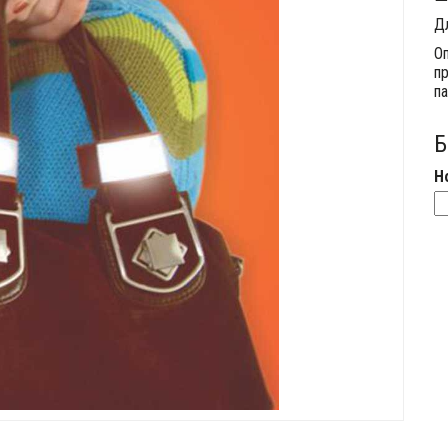
Д
О
пр
па
Б
Н