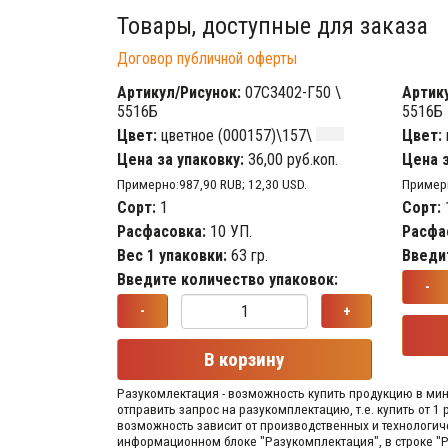
Товары, доступные для заказа
Договор публичной оферты
Артикул/Рисунок:
07С3402-Г50 \
Артик
5516Б
5516Б
Цвет:
цветное (000157)\157\
Цвет:
Цена за упаковку:
36,00 руб.коп.
Цена з
Примерно:987,90 RUB; 12,30 USD.
Примерн
Сорт:
1
Сорт:
Расфасовка:
10 УП.
Расфа
Вес 1 упаковки:
63 гр.
Введи
Введите количество упаковок:
-
-
+
В корзину
Разукомлектация - возможность купить продукцию в мини
отправить запрос на разукомплектацию, т.е. купить от 
возможность зависит от производственных​ и технологи
информационном блоке "Разукомплектация", в строке "