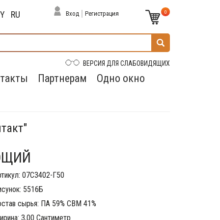
0
BY
RU
Вход
Регистрация
ВЕРСИЯ ДЛЯ СЛАБОВИДЯЩИХ
такты
Партнерам
Одно окно
нтакт"
ЮЩИЙ
ртикул: 07С3402-Г50
исунок: 5516Б
остав сырья: ПА 59% СВМ 41%
ирина: 3,00 Сантиметр