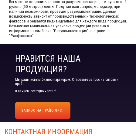
Вы можете отправить запрос на разукомплектацию, т.е. купить от 1
рулона (50 метров) ленты. Получив ваш запрос,​ менеджер, при
наличии возможности, проведет разукомплектацию. Данная
возможность зависит от производственных​ и технологических
факторов и решается индивидуально для каждого вида продукции.​
Возможная минимальная упаковка продукции указана в
информационном блоке "Разукомплектация", в строке
"Расфасовка".
НРАВИТСЯ НАША
ПРОДУКЦИЯ?
Мы рады новым бизнес-партнерам. Отправьте запрос на оптовый
прайс
и начнем сотрудничество!
ЗАПРОС НА ПРАЙС-ЛИСТ
КОНТАКТНАЯ ИНФОРМАЦИЯ