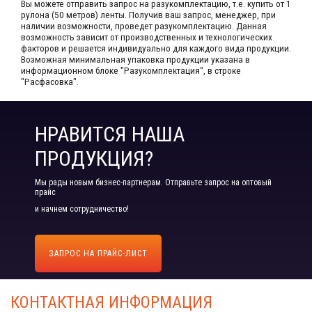
Вы можете отправить запрос на разукомплектацию, т.е. купить от 1
рулона (50 метров) ленты. Получив ваш запрос,​ менеджер, при
наличии возможности, проведет разукомплектацию. Данная
возможность зависит от производственных​ и технологических
факторов и решается индивидуально для каждого вида продукции.​
Возможная минимальная упаковка продукции указана в
информационном блоке "Разукомплектация", в строке
"Расфасовка".
НРАВИТСЯ НАША
ПРОДУКЦИЯ?
Мы рады новым бизнес-партнерам. Отправьте запрос на оптовый
прайс
и начнем сотрудничество!
ЗАПРОС НА ПРАЙС-ЛИСТ
КОНТАКТНАЯ ИНФОРМАЦИЯ