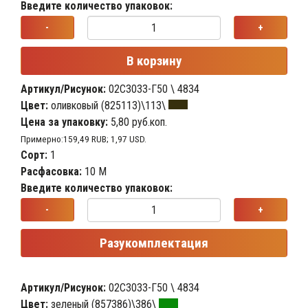
Введите количество упаковок:
-
+
В корзину
Артикул/Рисунок:
02С3033-Г50 \ 4834
Цвет:
оливковый (825113)\113\
Цена за упаковку:
5,80 руб.коп.
Примерно:159,49 RUB; 1,97 USD.
Сорт:
1
Расфасовка:
10 М
Введите количество упаковок:
-
+
Разукомплектация
Артикул/Рисунок:
02С3033-Г50 \ 4834
Цвет:
зеленый (857386)\386\