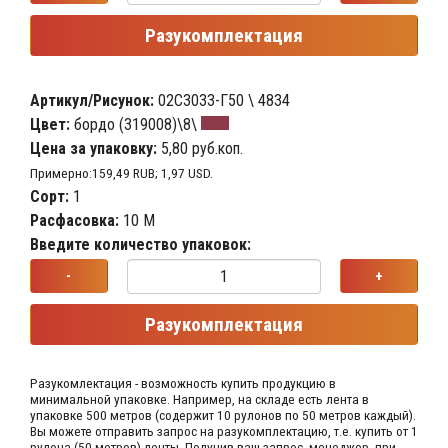
Разукомплектация
Артикул/Рисунок:
02С3033-Г50 \ 4834
Цвет:
бордо (319008)\8\
Цена за упаковку:
5,80 руб.коп.
Примерно:159,49 RUB; 1,97 USD.
Сорт:
1
Расфасовка:
10 М
Введите количество упаковок:
-
+
Разукомплектация
Разукомлектация - возможность купить продукцию в
минимальной упаковке. Например, на складе​ есть лента в
упаковке 500 метров (содержит 10 рулонов по 50 метров каждый).​
Вы можете отправить запрос на разукомплектацию, т.е. купить от 1
рулона (50 метров) ленты. Получив ваш запрос,​ менеджер, при