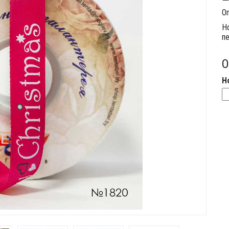
Оп
Н
п
О
Н