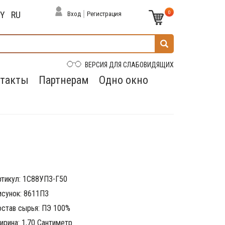
0
BY
RU
Вход
Регистрация
ВЕРСИЯ ДЛЯ СЛАБОВИДЯЩИХ
такты
Партнерам
Одно окно
ртикул: 1С88УП3-Г50
исунок: 8611П3
остав сырья: ПЭ 100%
ирина: 1,70 Сантиметр