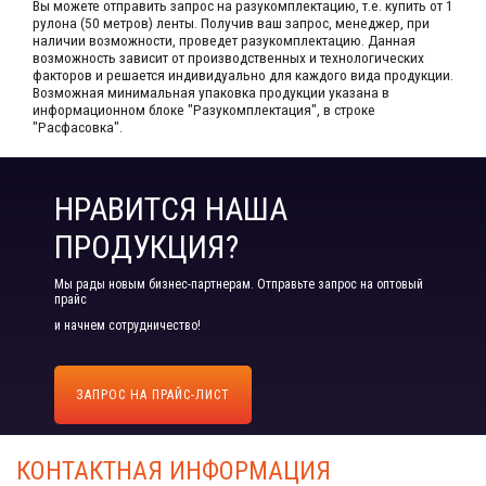
Вы можете отправить запрос на разукомплектацию, т.е. купить от 1
рулона (50 метров) ленты. Получив ваш запрос,​ менеджер, при
наличии возможности, проведет разукомплектацию. Данная
возможность зависит от производственных​ и технологических
факторов и решается индивидуально для каждого вида продукции.​
Возможная минимальная упаковка продукции указана в
информационном блоке "Разукомплектация", в строке
"Расфасовка".
НРАВИТСЯ НАША
ПРОДУКЦИЯ?
Мы рады новым бизнес-партнерам. Отправьте запрос на оптовый
прайс
и начнем сотрудничество!
ЗАПРОС НА ПРАЙС-ЛИСТ
КОНТАКТНАЯ ИНФОРМАЦИЯ