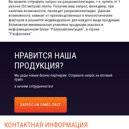
Вы можете отправить запрос на разукомплектацию, т.е. купить от 1
рулона (50 метров) ленты. Получив ваш запрос,​ менеджер, при
наличии возможности, проведет разукомплектацию. Данная
возможность зависит от производственных​ и технологических
факторов и решается индивидуально для каждого вида продукции.​
Возможная минимальная упаковка продукции указана в
информационном блоке "Разукомплектация", в строке
"Расфасовка".
НРАВИТСЯ НАША
ПРОДУКЦИЯ?
Мы рады новым бизнес-партнерам. Отправьте запрос на оптовый
прайс
и начнем сотрудничество!
ЗАПРОС НА ПРАЙС-ЛИСТ
КОНТАКТНАЯ ИНФОРМАЦИЯ