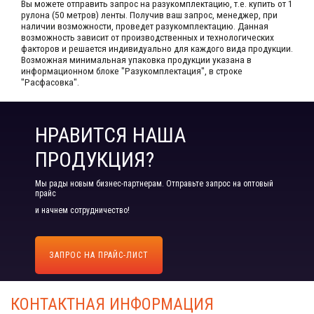
Вы можете отправить запрос на разукомплектацию, т.е. купить от 1
рулона (50 метров) ленты. Получив ваш запрос,​ менеджер, при
наличии возможности, проведет разукомплектацию. Данная
возможность зависит от производственных​ и технологических
факторов и решается индивидуально для каждого вида продукции.​
Возможная минимальная упаковка продукции указана в
информационном блоке "Разукомплектация", в строке
"Расфасовка".
НРАВИТСЯ НАША
ПРОДУКЦИЯ?
Мы рады новым бизнес-партнерам. Отправьте запрос на оптовый
прайс
и начнем сотрудничество!
ЗАПРОС НА ПРАЙС-ЛИСТ
КОНТАКТНАЯ ИНФОРМАЦИЯ