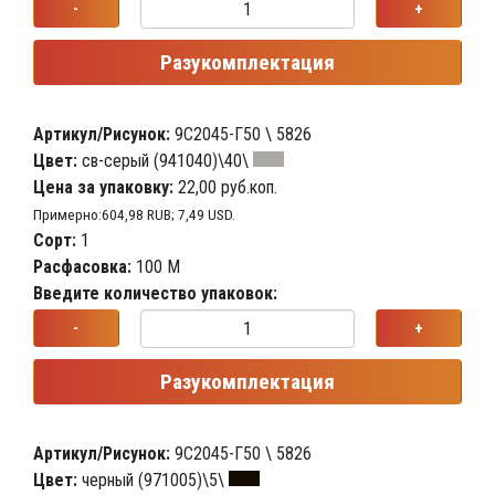
-
+
Разукомплектация
Артикул/Рисунок:
9С2045-Г50 \ 5826
Цвет:
св-серый (941040)\40\
Цена за упаковку:
22,00 руб.коп.
Примерно:604,98 RUB; 7,49 USD.
Сорт:
1
Расфасовка:
100 М
Введите количество упаковок:
-
+
Разукомплектация
Артикул/Рисунок:
9С2045-Г50 \ 5826
Цвет:
черный (971005)\5\