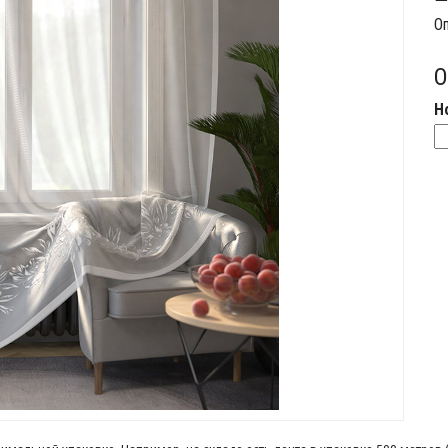
Оп
О
Н