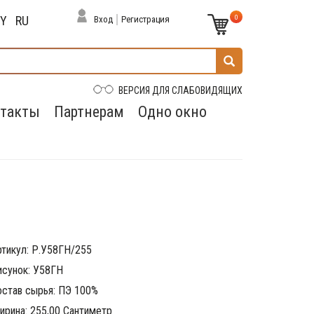
0
BY
RU
Вход
Регистрация
ВЕРСИЯ ДЛЯ СЛАБОВИДЯЩИХ
такты
Партнерам
Одно окно
ртикул: Р.У58ГН/255
исунок: У58ГН
остав сырья: ПЭ 100%
ирина: 255,00 Сантиметр