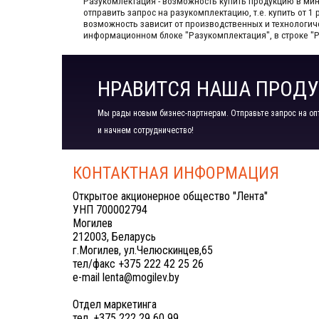
Разукомлектация - возможность купить продукцию в мини
отправить запрос на разукомплектацию, т.е. купить от 
возможность зависит от производственных​ и технологи
информационном блоке "Разукомплектация", в строке "
НРАВИТСЯ НАША ПРОДУ
Мы рады новым бизнес-партнерам. Отправьте запрос на оп
и начнем сотрудничество!
КОНТАКТНАЯ ИНФОРМАЦИЯ
Открытое акционерное общество "Лента"
УНП 700002794
Могилев
212003, Беларусь
г.Могилев, ул.Челюскинцев,65
тел/факс +375 222 42 25 26
e-mail lenta@mogilev.by
Отдел маркетинга
тел. +375 222 29 60 99