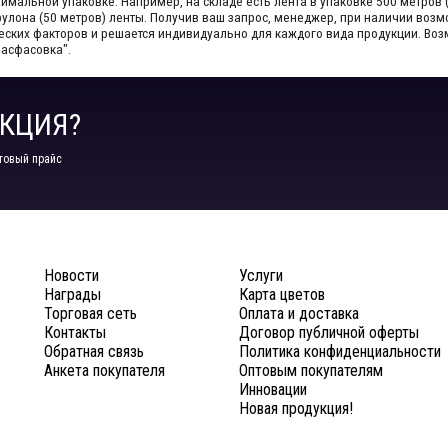
мальной упаковке. Например, на складе​ есть лента в упаковке 500 метров 
1 рулона (50 метров) ленты. Получив ваш запрос,​ менеджер, при наличии во
ческих факторов и решается индивидуально для каждого вида продукции.​ В
Расфасовка".
КЦИЯ?
товый прайс
Новости
Услуги
Награды
Карта цветов
Торговая сеть
Оплата и доставка
Контакты
Договор публичной оферты
Обратная связь
Политика конфиденциальности
Анкета покупателя
Оптовым покупателям
Инновации
Новая продукция!