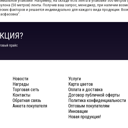
мальной упаковке. Например, на складе​ есть лента в упаковке 500 метров 
1 рулона (50 метров) ленты. Получив ваш запрос,​ менеджер, при наличии во
ческих факторов и решается индивидуально для каждого вида продукции.​ В
Расфасовка".
КЦИЯ?
товый прайс
Новости
Услуги
Награды
Карта цветов
Торговая сеть
Оплата и доставка
Контакты
Договор публичной оферты
Обратная связь
Политика конфиденциальности
Анкета покупателя
Оптовым покупателям
Инновации
Новая продукция!