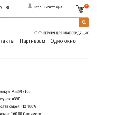
0
BY
RU
Вход
Регистрация
ВЕРСИЯ ДЛЯ СЛАБОВИДЯЩИХ
такты
Партнерам
Одно окно
тикул: Р.н39Г/160
исунок: н39Г
остав сырья: ПЭ 100%
ирина: 160,00 Сантиметр