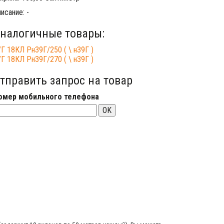
исание: -
налогичные товары:
Г 18КЛ Рн39Г/250 ( \ н39Г )
Г 18КЛ Рн39Г/270 ( \ н39Г )
тправить запрос на товар
омер мобильного телефона
OK