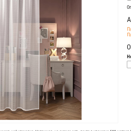
Оп
А
П/
П/
О
Н