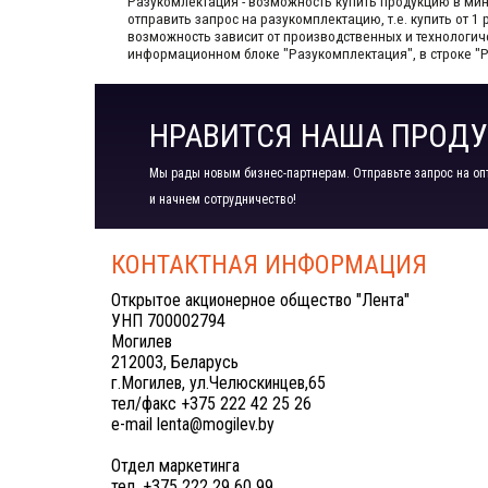
Разукомлектация - возможность купить продукцию в мини
отправить запрос на разукомплектацию, т.е. купить от 
возможность зависит от производственных​ и технологи
информационном блоке "Разукомплектация", в строке "
НРАВИТСЯ НАША ПРОДУ
Мы рады новым бизнес-партнерам. Отправьте запрос на оп
и начнем сотрудничество!
КОНТАКТНАЯ ИНФОРМАЦИЯ
Открытое акционерное общество "Лента"
УНП 700002794
Могилев
212003, Беларусь
г.Могилев, ул.Челюскинцев,65
тел/факс +375 222 42 25 26
e-mail lenta@mogilev.by
Отдел маркетинга
тел. +375 222 29 60 99