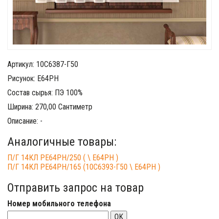
Артикул: 10С6387-Г50
Рисунок: Е64РН
Состав сырья: ПЭ 100%
Ширина: 270,00 Сантиметр
Описание: -
Аналогичные товары:
П/Г 14КЛ РЕ64РН/250 ( \ Е64РН )
П/Г 14КЛ РЕ64РН/165 (10С6393-Г50 \ Е64РН )
Отправить запрос на товар
Номер мобильного телефона
OK