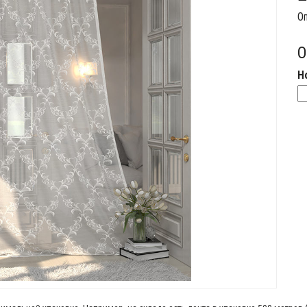
Оп
О
Н