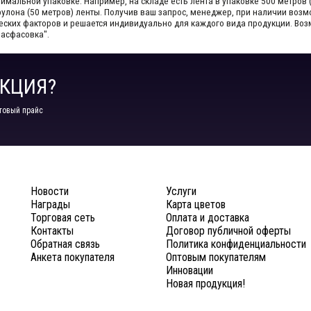
мальной упаковке. Например, на складе​ есть лента в упаковке 500 метров 
1 рулона (50 метров) ленты. Получив ваш запрос,​ менеджер, при наличии во
ческих факторов и решается индивидуально для каждого вида продукции.​ В
Расфасовка".
КЦИЯ?
товый прайс
Новости
Услуги
Награды
Карта цветов
Торговая сеть
Оплата и доставка
Контакты
Договор публичной оферты
Обратная связь
Политика конфиденциальности
Анкета покупателя
Оптовым покупателям
Инновации
Новая продукция!