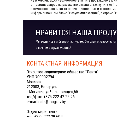
Разукомлектация - возможность купить продукцию в мини
отправить запрос на разукомплектацию, т.е. купить от 
возможность зависит от производственных​ и технологи
информационном блоке "Разукомплектация", в строке "
НРАВИТСЯ НАША ПРОДУ
Мы рады новым бизнес-партнерам. Отправьте запрос на оп
и начнем сотрудничество!
КОНТАКТНАЯ ИНФОРМАЦИЯ
Открытое акционерное общество "Лента"
УНП 700002794
Могилев
212003, Беларусь
г.Могилев, ул.Челюскинцев,65
тел/факс +375 222 42 25 26
e-mail lenta@mogilev.by
Отдел маркетинга
тел. +375 222 29 60 99