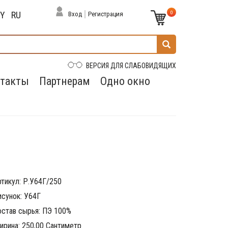
0
BY
RU
Вход
Регистрация
ВЕРСИЯ ДЛЯ СЛАБОВИДЯЩИХ
такты
Партнерам
Одно окно
ртикул: Р.У64Г/250
исунок: У64Г
остав сырья: ПЭ 100%
ирина: 250,00 Сантиметр