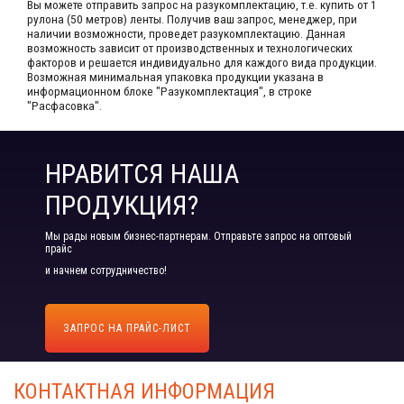
Вы можете отправить запрос на разукомплектацию, т.е. купить от 1
рулона (50 метров) ленты. Получив ваш запрос,​ менеджер, при
наличии возможности, проведет разукомплектацию. Данная
возможность зависит от производственных​ и технологических
факторов и решается индивидуально для каждого вида продукции.​
Возможная минимальная упаковка продукции указана в
информационном блоке "Разукомплектация", в строке
"Расфасовка".
НРАВИТСЯ НАША
ПРОДУКЦИЯ?
Мы рады новым бизнес-партнерам. Отправьте запрос на оптовый
прайс
и начнем сотрудничество!
ЗАПРОС НА ПРАЙС-ЛИСТ
КОНТАКТНАЯ ИНФОРМАЦИЯ