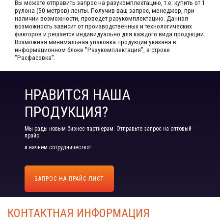
Вы можете отправить запрос на разукомплектацию, т.е. купить от 1
рулона (50 метров) ленты. Получив ваш запрос,​ менеджер, при
наличии возможности, проведет разукомплектацию. Данная
возможность зависит от производственных​ и технологических
факторов и решается индивидуально для каждого вида продукции.​
Возможная минимальная упаковка продукции указана в
информационном блоке "Разукомплектация", в строке
"Расфасовка".
НРАВИТСЯ НАША
ПРОДУКЦИЯ?
Мы рады новым бизнес-партнерам. Отправьте запрос на оптовый
прайс
и начнем сотрудничество!
ЗАПРОС НА ПРАЙС-ЛИСТ
КОНТАКТНАЯ ИНФОРМАЦИЯ