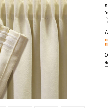
Д
Оп
п
шн
А
Л
Л
О
Н