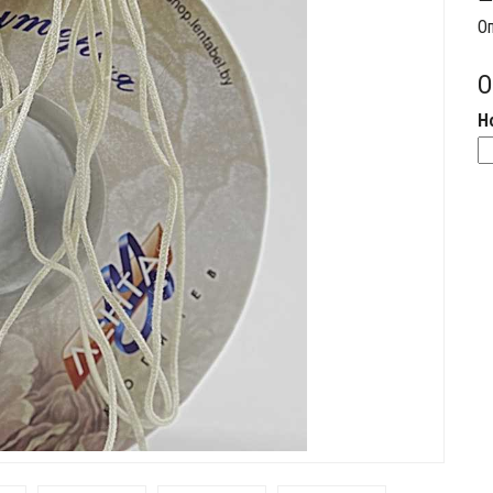
О
О
Н