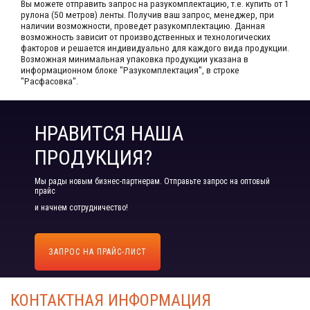
Вы можете отправить запрос на разукомплектацию, т.е. купить от 1
рулона (50 метров) ленты. Получив ваш запрос,​ менеджер, при
наличии возможности, проведет разукомплектацию. Данная
возможность зависит от производственных​ и технологических
факторов и решается индивидуально для каждого вида продукции.​
Возможная минимальная упаковка продукции указана в
информационном блоке "Разукомплектация", в строке
"Расфасовка".
НРАВИТСЯ НАША
ПРОДУКЦИЯ?
Мы рады новым бизнес-партнерам. Отправьте запрос на оптовый
прайс
и начнем сотрудничество!
ЗАПРОС НА ПРАЙС-ЛИСТ
КОНТАКТНАЯ ИНФОРМАЦИЯ